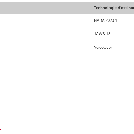
Technologie d'assist
NVDA 2020.1
JAWS 18
VoiceOver
é
T