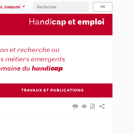
é, Solidarité
Ha
ndi
cap et
emploi
on et recherche au
es métiers émergents
omaine du
handi
cap
TRAVAUX ET PUBLICATIONS