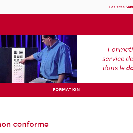
Les sites Sant
Formati
service d
dans le
d
FORMATION
- non conforme