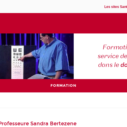
Les sites Sant
Formati
service d
dans le
d
FORMATION
: Professeure Sandra Bertezene