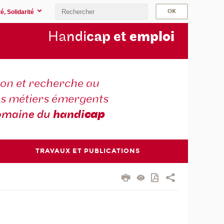
é, Solidarité
Ha
ndi
cap et
emploi
on et recherche au
es métiers émergents
omaine du
handi
cap
TRAVAUX ET PUBLICATIONS