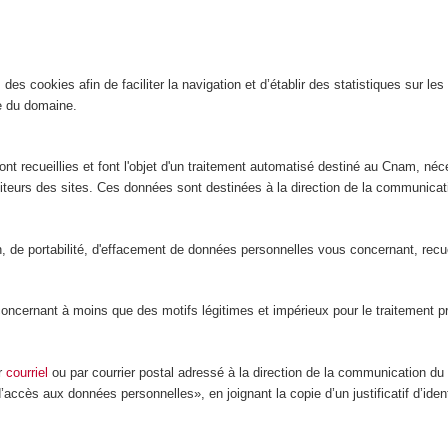
es cookies afin de faciliter la navigation et d’établir des statistiques sur les 
ite du domaine.
nt recueillies et font l'objet d'un traitement automatisé destiné au Cnam, néce
isiteurs des sites. Ces données sont destinées à la direction de la communic
ion, de portabilité, d'effacement de données personnelles vous concernant, rec
ernant à moins que des motifs légitimes et impérieux pour le traitement préva
ar
courriel
ou par courrier postal adressé à la direction de la communication d
d’accès aux données personnelles», en joignant la copie d’un justificatif d’ide