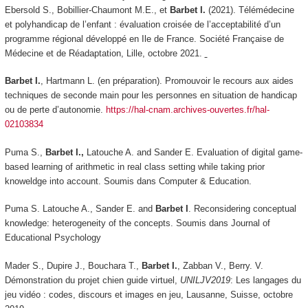
Ebersold S., Bobillier-Chaumont M.E., et
Barbet I.
(2021). Télémédecine
et polyhandicap de l’enfant : évaluation croisée de l’acceptabilité d’un
programme régional développé en Ile de France.
Société Française de
Médecine et de Réadaptation
, Lille, octobre 2021.
Barbet I.
, Hartmann L. (en préparation). Promouvoir le recours aux aides
techniques de seconde main pour les personnes en situation de handicap
ou de perte d’autonomie.
https://hal-cnam.archives-ouvertes.fr/hal-
02103834
Puma S.,
Barbet I.,
Latouche A. and Sander E. Evaluation of digital game-
based learning of arithmetic in real class setting while taking prior
knoweldge into account. Soumis dans
Computer & Education
.
Puma S. Latouche A., Sander E. and
Barbet I
. Reconsidering conceptual
knowledge: heterogeneity of the concepts. Soumis dans
Journal of
Educational Psychology
Mader S., Dupire J., Bouchara T.,
Barbet I.
, Zabban V., Berry. V.
Démonstration du projet chien guide virtuel,
UNILJV2019
: Les langages du
jeu vidéo : codes, discours et images en jeu
, Lausanne, Suisse, octobre