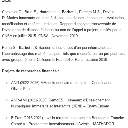
2019.
Chevalier C., Brun E., Hartmann L.,
Barbet I
., Ferreira M.S., Deville
D. Modes innovants de mise à disposition d’aides techniques : évaluation,
modélisation et repères juridiques. Rapport d’analyse transversale de
l’évaluation de dispositifs issus ou non de l’appel à projets publiés par la
CNSA en juillet 2015.
CNSA - Novembre 2019.
Puma S.,
Barbet I.
& Sander E. Les effets d’un jeu informatisé sur
l’apprentissage des mathématiques, tels que mesurés par un pré-post-test
avec groupe témoin.
Colloque E-Fran 2019
, Paris, octobre 2019.
Projets de recherches financés :
ANR (2022-2026) MAnuels scoLaires Inclusifs – Coordination :
Olivier Pons
ANR-AMI (2021-2025) DemoES : Jumeaux d’Enseignement
Numériques Immersifs et Interactifs (JENI) – Cnam-Ensam
E-Fran (2016-2021) – « Un territoire calculant en Bourgogne-Franche-
Comté » - Programme Investissement d’Avenir – MATHADOR –