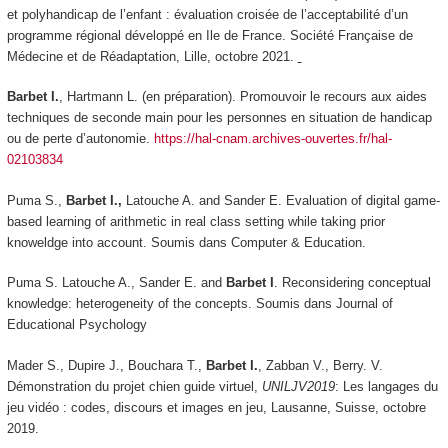
et polyhandicap de l’enfant : évaluation croisée de l’acceptabilité d’un
programme régional développé en Ile de France.
Société Française de
Médecine et de Réadaptation
, Lille, octobre 2021.
Barbet I.
, Hartmann L. (en préparation). Promouvoir le recours aux aides
techniques de seconde main pour les personnes en situation de handicap
ou de perte d’autonomie.
https://hal-cnam.archives-ouvertes.fr/hal-
02103834
Puma S.,
Barbet I.,
Latouche A. and Sander E. Evaluation of digital game-
based learning of arithmetic in real class setting while taking prior
knoweldge into account. Soumis dans
Computer & Education
.
Puma S. Latouche A., Sander E. and
Barbet I
. Reconsidering conceptual
knowledge: heterogeneity of the concepts. Soumis dans
Journal of
Educational Psychology
Mader S., Dupire J., Bouchara T.,
Barbet I.
, Zabban V., Berry. V.
Démonstration du projet chien guide virtuel,
UNILJV2019
: Les langages du
jeu vidéo : codes, discours et images en jeu
, Lausanne, Suisse, octobre
2019.