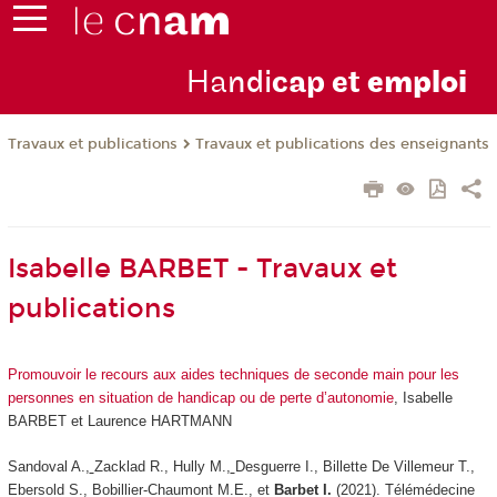
Ha
ndi
cap et
emploi
Travaux et publications
Travaux et publications des enseignants
Isabelle BARBET - Travaux et
publications
Promouvoir le recours aux aides techniques de seconde main pour les
personnes en situation de handicap ou de perte d’autonomie
, Isabelle
BARBET et Laurence HARTMANN
Sandoval A.,
Zacklad R., Hully M.,
Desguerre I., Billette De Villemeur T.,
Ebersold S., Bobillier-Chaumont M.E., et
Barbet I.
(2021). Télémédecine