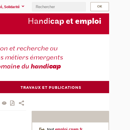
é, Solidarité
Ha
ndi
cap et
emploi
on et recherche au
es métiers émergents
omaine du
handi
cap
TRAVAUX ET PUBLICATIONS
tout
emploi.cnam.fr