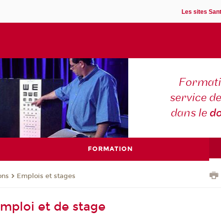
Les sites Sant
Formati
service d
dans le
d
FORMATION
ons
Emplois et stages
emploi et de stage