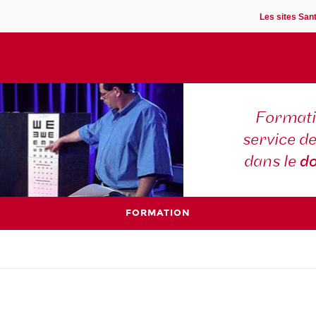
Les sites Sant
Formati
service d
dans le
d
FORMATION