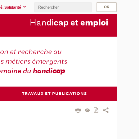
é, Solidarité
Ha
ndi
cap et
emploi
on et recherche au
es métiers émergents
omaine du
handi
cap
TRAVAUX ET PUBLICATIONS