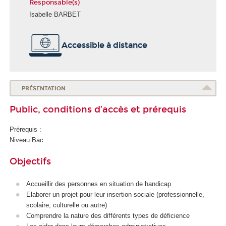
Responsable(s)
Isabelle BARBET
É
Accessible à distance
c
o
l
e
d
PRÉSENTATION
e
Public, conditions d’accès et prérequis
l
a
Prérequis :
S
Niveau Bac
a
n
Objectifs
t
é
Accueillir des personnes en situation de handicap
Elaborer un projet pour leur insertion sociale (professionnelle,
scolaire, culturelle ou autre)
Comprendre la nature des différents types de déficience