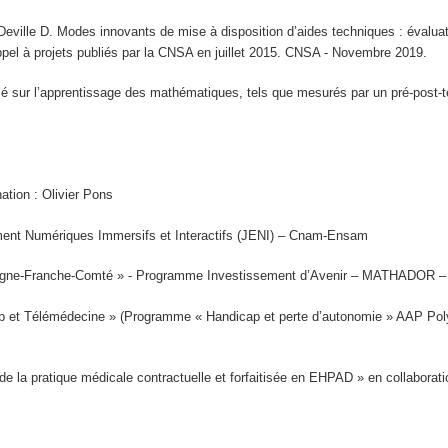
 Deville D. Modes innovants de mise à disposition d’aides techniques : évaluat
ppel à projets publiés par la CNSA en juillet 2015.
CNSA - Novembre 2019.
sé sur l’apprentissage des mathématiques, tels que mesurés par un pré-post-
tion : Olivier Pons
t Numériques Immersifs et Interactifs (JENI) – Cnam-Ensam
urgogne-Franche-Comté » - Programme Investissement d’Avenir – MATHADOR – 
t Télémédecine » (Programme « Handicap et perte d’autonomie » AAP Polyha
la pratique médicale contractuelle et forfaitisée en EHPAD » en collaborati