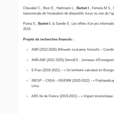
Chevalier C., Brun E., Hartmann L.,
Barbet I
., Ferreira M.S.,
transversale de l’évaluation de dispositifs issus ou non de l’a
Puma S.,
Barbet I.
& Sander E. Les effets d’un jeu informati
2019.
Projets de recherches financés :
ANR (2022-2026) MAnuels scoLaires Inclusifs – Coordina
ANR-AMI (2021-2025) DemoES : Jumeaux d’Enseignemen
E-Fran (2016-2021) – « Un territoire calculant en Bo
IRESP – CNSA – INSERM (2020-2022) - « Polyhandicap e
Lirsa
ARS Ile de France (2019-2021) – « Impact économique de 