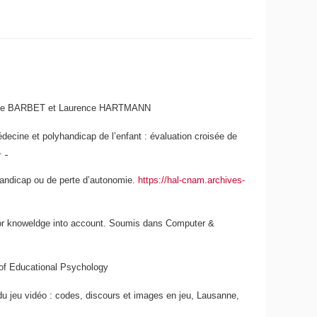
elle BARBET et Laurence HARTMANN
decine et polyhandicap de l’enfant : évaluation croisée de
1.
handicap ou de perte d’autonomie.
https://hal-cnam.archives-
prior knoweldge into account. Soumis dans
Computer &
 of Educational Psychology
du jeu vidéo : codes, discours et images en jeu
, Lausanne,