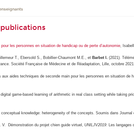
 enseignants
 publications
pour les personnes en situation de handicap ou de perte d’autonomie
, Isab
Villemeur T., Ebersold S., Bobillier-Chaumont M.E., et
Barbet I.
(2021). Télémé
France.
Société Française de Médecine et de Réadaptation
, Lille, octobre 202
rs aux aides techniques de seconde main pour les personnes en situation de 
igital game-based learning of arithmetic in real class setting while taking 
g conceptual knowledge: heterogeneity of the concepts. Soumis dans
Journal
. V. Démonstration du projet chien guide virtuel,
UNILJV2019
: Les langages 