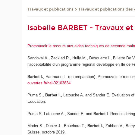
Travaux et publications
Travaux et publications des
Isabelle BARBET - Travaux et
Promouvoir le recours aux aides techniques de seconde main 
Sandoval A.,
Zacklad R., Hully M.,
Desguerre I., Billette De 
l’acceptabilité d’un programme régional développé en Ile de 
Barbet I.
, Hartmann L. (en préparation). Promouvoir le recou
ouvertes.fr/hal-02103834
Puma S.,
Barbet I.,
Latouche A. and Sander E. Evaluation of d
Education
.
Puma S. Latouche A., Sander E. and
Barbet I
. Reconsiderin
Mader S., Dupire J., Bouchara T.,
Barbet I.
, Zabban V., Berry
Suisse, octobre 2019.