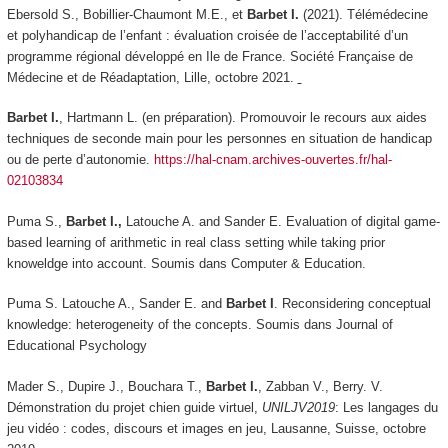
Ebersold S., Bobillier-Chaumont M.E., et
Barbet I.
(2021). Télémédecine
et polyhandicap de l’enfant : évaluation croisée de l’acceptabilité d’un
programme régional développé en Ile de France.
Société Française de
Médecine et de Réadaptation
, Lille, octobre 2021.
Barbet I.
, Hartmann L. (en préparation). Promouvoir le recours aux aides
techniques de seconde main pour les personnes en situation de handicap
ou de perte d’autonomie.
https://hal-cnam.archives-ouvertes.fr/hal-
02103834
Puma S.,
Barbet I.,
Latouche A. and Sander E. Evaluation of digital game-
based learning of arithmetic in real class setting while taking prior
knoweldge into account. Soumis dans
Computer & Education
.
Puma S. Latouche A., Sander E. and
Barbet I
. Reconsidering conceptual
knowledge: heterogeneity of the concepts. Soumis dans
Journal of
Educational Psychology
Mader S., Dupire J., Bouchara T.,
Barbet I.
, Zabban V., Berry. V.
Démonstration du projet chien guide virtuel,
UNILJV2019
: Les langages du
jeu vidéo : codes, discours et images en jeu
, Lausanne, Suisse, octobre