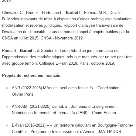
2019.
Chevalier C., Brun E., Hartmann L.,
Barbet I
., Ferreira M.S., Deville
D. Modes innovants de mise à disposition d’aides techniques : évaluation,
modélisation et repères juridiques. Rapport d’analyse transversale de
l’évaluation de dispositifs issus ou non de l’appel à projets publiés par la
CNSA en juillet 2015.
CNSA - Novembre 2019.
Puma S.,
Barbet I.
& Sander E. Les effets d’un jeu informatisé sur
l’apprentissage des mathématiques, tels que mesurés par un pré-post-test
avec groupe témoin.
Colloque E-Fran 2019
, Paris, octobre 2019.
Projets de recherches financés :
ANR (2022-2026) MAnuels scoLaires Inclusifs – Coordination :
Olivier Pons
ANR-AMI (2021-2025) DemoES : Jumeaux d’Enseignement
Numériques Immersifs et Interactifs (JENI) – Cnam-Ensam
E-Fran (2016-2021) – « Un territoire calculant en Bourgogne-Franche-
Comté » - Programme Investissement d’Avenir – MATHADOR –