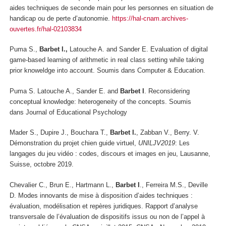
aides techniques de seconde main pour les personnes en situation de
handicap ou de perte d’autonomie.
https://hal-cnam.archives-
ouvertes.fr/hal-02103834
Puma S.,
Barbet I.,
Latouche A. and Sander E. Evaluation of digital
game-based learning of arithmetic in real class setting while taking
prior knoweldge into account. Soumis dans
Computer & Education
.
Puma S. Latouche A., Sander E. and
Barbet I
. Reconsidering
conceptual knowledge: heterogeneity of the concepts. Soumis
dans
Journal of Educational Psychology
Mader S., Dupire J., Bouchara T.,
Barbet I.
, Zabban V., Berry. V.
Démonstration du projet chien guide virtuel,
UNILJV2019
: Les
langages du jeu vidéo : codes, discours et images en jeu
, Lausanne,
Suisse, octobre 2019.
Chevalier C., Brun E., Hartmann L.,
Barbet I
., Ferreira M.S., Deville
D. Modes innovants de mise à disposition d’aides techniques :
évaluation, modélisation et repères juridiques. Rapport d’analyse
transversale de l’évaluation de dispositifs issus ou non de l’appel à