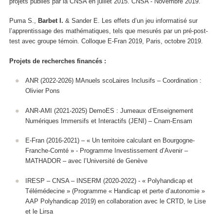
projets publiés par la CNSA en juillet 2015.
CNSA - Novembre 2019.
Puma S.,
Barbet I.
& Sander E. Les effets d’un jeu informatisé sur
l’apprentissage des mathématiques, tels que mesurés par un pré-post-
test avec groupe témoin.
Colloque E-Fran 2019
, Paris, octobre 2019.
Projets de recherches financés :
ANR (2022-2026) MAnuels scoLaires Inclusifs – Coordination :
Olivier Pons
ANR-AMI (2021-2025) DemoES : Jumeaux d’Enseignement
Numériques Immersifs et Interactifs (JENI) – Cnam-Ensam
E-Fran (2016-2021) – « Un territoire calculant en Bourgogne-
Franche-Comté » - Programme Investissement d’Avenir –
MATHADOR – avec l’Université de Genève
IRESP – CNSA – INSERM (2020-2022) - « Polyhandicap et
Télémédecine » (Programme « Handicap et perte d’autonomie »
AAP Polyhandicap 2019) en collaboration avec le CRTD, le Lise
et le Lirsa