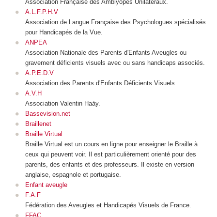
Association Française des Amblyopes Unilatéraux.
A.L.F.P.H.V
Association de Langue Française des Psychologues spécialisés
pour Handicapés de la Vue.
ANPEA
Association Nationale des Parents d'Enfants Aveugles ou
gravement déficients visuels avec ou sans handicaps associés.
A.P.E.D.V
Association des Parents d'Enfants Déficients Visuels.
A.V.H
Association Valentin Haày.
Bassevision.net
Braillenet
Braille Virtual
Braille Virtual est un cours en ligne pour enseigner le Braille à
ceux qui peuvent voir. Il est particulièrement orienté pour des
parents, des enfants et des professeurs. Il existe en version
anglaise, espagnole et portugaise.
Enfant aveugle
F.A.F
Fédération des Aveugles et Handicapés Visuels de France.
FFAC